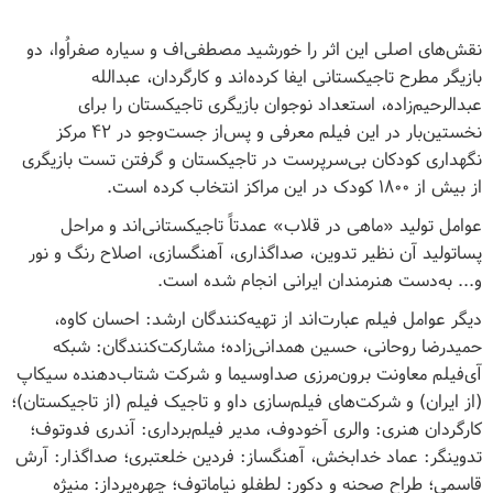
نقش‌های اصلی این اثر را خورشید مصطفی‌اف و سیاره صفراُوا، دو
بازیگر مطرح تاجیکستانی ایفا کرده‌اند و کارگردان، عبدالله
عبدالرحیم‌زاده، استعداد نوجوان بازیگری تاجیکستان را برای
نخستین‌بار در این فیلم معرفی و پس‌از جست‌وجو در ۴۲ مرکز
نگهداری کودکان بی‌سرپرست در تاجیکستان و گرفتن تست بازیگری
از بیش از ۱۸۰۰ کودک در این مراکز انتخاب کرده است.
عوامل تولید «ماهی در قلاب» عمدتاً تاجیکستانی‌اند و مراحل
پساتولید آن نظیر تدوین، صداگذاری، آهنگسازی، اصلاح رنگ و نور
و... به‌دست هنرمندان ایرانی انجام شده است.
دیگر عوامل فیلم عبارت‌اند از تهیه‌کنندگان ارشد: احسان کاوه،
حمیدرضا روحانی، حسین همدانی‌زاده؛ مشارکت‌کنندگان: شبکه
آی‌فیلم معاونت برون‌مرزی صداوسیما و شرکت شتاب‌دهنده سیکاپ
(از ایران) و شرکت‌های فیلم‌سازی داو و تاجیک فیلم (از تاجیکستان)؛
کارگردان هنری: والری آخودوف، مدیر فیلم‌برداری: آندری فدوتوف؛
تدوینگر: عماد خدابخش، آهنگساز: فردین خلعتبری؛ صداگذار: آرش
قاسمی؛ طراح صحنه و دکور: لطفلو نیاماتوف؛ چهره‌پرداز: منیژه