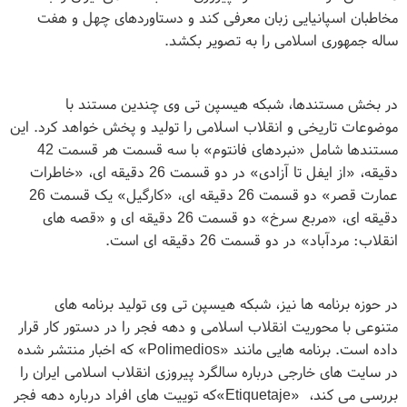
مخاطبان اسپانیایی زبان معرفی کند و دستاوردهای چهل و هفت
ساله جمهوری اسلامی را به تصویر بکشد
.
در بخش مستندها، شبکه هیسپن تی وی چندین مستند با
موضوعات تاریخی و انقلاب اسلامی را تولید و پخش خواهد کرد. این
مستندها شامل «نبردهای فانتوم» با سه قسمت هر قسمت 42
دقیقه، «از ایفل تا آزادی» در دو قسمت 26 دقیقه ای، «خاطرات
عمارت قصر» دو قسمت 26 دقیقه ای، «کارگیل» یک قسمت 26
دقیقه ای، «مربع سرخ» دو قسمت 26 دقیقه ای و «قصه های
انقلاب: مردآباد» در دو قسمت 26 دقیقه ای است
.
در حوزه برنامه ها نیز، شبکه هیسپن تی وی تولید برنامه های
متنوعی با محوریت انقلاب اسلامی و دهه فجر را در دستور کار قرار
داده است. برنامه هایی مانند
«Polimedios»
که اخبار منتشر شده
در سایت های خارجی درباره سالگرد پیروزی انقلاب اسلامی ایران را
بررسی می کند،
«Etiquetaje»
که توییت های افراد درباره دهه فجر