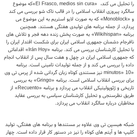
را تحلیل می کند،
«El Frasco, medios sin cura»
که موضوع
سالگرد پیروزی انقلاب اسلامی را در قالب تاک شو بررسی می کند
و
«Monoblock»
که به صورت لایو استریم به این موضوع می
پردازد، از جمله برنامه های تولیدی هفتگی هستند. همچنین
برنامه
«Wikihispan»
به صورت پخش زنده دهه فجر و تلاش های
نافرجام دشمنان جمهوری اسلامی ایران برای شکست اقتدار ایران را
با تحلیل کارشناسان بررسی می کند. برنامه
«Irán Hoy»
اقداماتی
که جمهوری اسلامی ایران در چهل و هفت سال پس از انقلاب انجام
داده را بررسی می کند و از جمله تولیدات تامینی است. برنامه
«10
minutos»
نیز مستندی کوتاه زبان گردانی شده از پرس تی وی
برای بررسی انقلاب اسلامی است. برنامه
«Gringo»
به بررسی
تاریخی و ژئوپولیتیکی انقلاب می پردازد و برنامه
«Recuento»
از
طریق نظرسنجی و تحلیل کارشناسان سیاسی به بررسی عقاید
مخاطبان درباره سالگرد انقلاب می پردازد
.
شبکه هیسپن تی وی علاوه بر مستندها و برنامه های هفتگی، تولید
کلیپ ها و آیتم های کوتاه را نیز در دستور کار قرار داده است. چهار