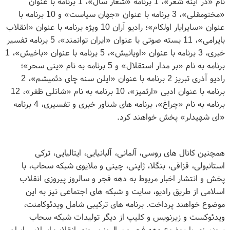
نام «در آینه شعر»، 1 برنامه «شعار سال»، 1 برنامه با عنوان
«مختومقلی»، 3 برنامه با عنوان «جهان سیاست» و 10 برنامه با
عنوان «سایرایار اولکام»؛ رادیو آران 10 ویژه برنامه با عنوان «انقلاب
بایرامی»، 11 بسته صوتی با عنوان «ایران توانمند»، 5 برنامه تفسیر
خبری، 3 برنامه با عنوان «اویانیش»، 5 برنامه با عنوان «باخیش»، 1
برنامه به نام «بر مدار استقلال» و 5 برنامه به نام «ینی سحر»؛
رادیو آذری تبریز 2 برنامه با عنوان «ایلن سنه چای دئمیشم»، 2
برنامه با عنوان ادبی «ارثمیز»، 10 برنامه به نام «شانلی ظفر»، 12
برنامه به نام «چراغ»، برنامه های شناور خبری و تفسیری، 4 برنامه
«ای شهیدلر» پخش خواهند کرد.
همچنین کانال های روسی، آلمانی، آلبانیایی، ایتالیایی، ترکی
استانبولی، قزاقی، بنگلا، ژاپنی، چینی و ملایوی شبکه سحاب، با
پخش و انتشار اخبار مربوط به دهه فجر و سالروز پیروزی انقلاب
اسلامی از طریق رادیو، سایت و شبکه های اجتماعی نیز به این
موضوع خواهند پرداخت. برنامه های ترکیبی شامل ویدئوکامنت،
ویدئوکست و زیرنویس و کلیپ از دیگر تولیدات شبکه سحاب