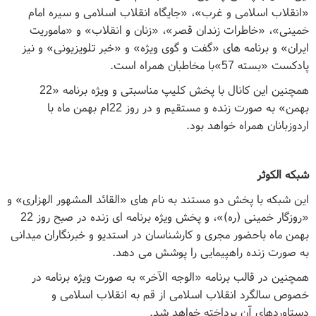
«انقلاب اسلامی و غرب»، «جایگاه انقلاب اسلامی و سیره امام
خمینی»، «خاطرات زندان قصر»، «زنان و انقلاب» و «ماموریت
ایران» و برنامه های «گفت و گوی ویژه» و «خبر تلویزیونی» و نیز
پادکست «بسته 57»با مخاطبان همراه است.
همچنین این کانال با پخش کلیپ مناسبتی و ویژه برنامه «22
بهمن» به صورت زنده و مستقیم و در روز 22ام بهمن ماه با
اردوزبانان همراه خواهد بود.
شبکه الکوثر
این شبکه با پخش دو مستند به نام های «القائد المشهور الهزاری» و
«روزگار خمینی (ره)»، و پخش ویژه برنامه ای زنده در صبح روز 22
بهمن ماه باحضور مجری و کارشناسان در استدیو و خبرنگاران میدانی
به صورت زنده راهپیمایی را پوشش می دهد.
همچنین در قالب برنامه «الوجه الآخر» به صورت ویژه برنامه در
خصوص سالگرد انقلاب اسلامی از قم به انقلاب اسلامی و
دستاوردهای آن پرداخته خواهد شد.