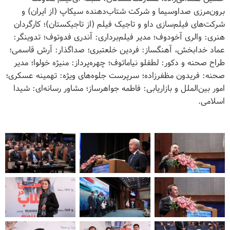
برون‌مرزی صداوسیما و شرکت شتاب‌دهنده سیکاپ (از ایران) و
شرکت‌های فیلم‌سازی داو و تاجیک فیلم (از تاجیکستان)؛ کارگردان
هنری: والری آخودوف؛ مدیر فیلم‌برداری: آندری فدوتوف؛ تدوینگر:
عماد خدابخش، آهنگساز: فردین خلعتبری؛ صداگذار: آرش قاسمی؛
طراح صحنه و دکور: لطفلو نیاماتوف؛ چهره‌پرداز: منیژه خولوا؛ مدیر
صحنه: فریدون مظفرزاده؛ سرپرست جلوه‌های ویژه: تهمینه عسکری؛
امور بین‌الملل و بازاریابی: فاطمه جواهرساز؛ مشاور رسانه‌ای: شیدا
اسلامی.