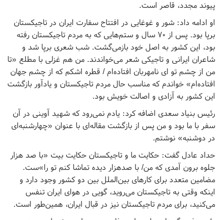
پیوند مجدد، قاصر است.
او ادامه داد: شور و غوغایی در افتتاح سفارت ایران در تاجیکستان
برپا بود. پس از ۷۰ سال و ستم‌هایی که به مردم تاجیکستان رفته
بود، این کشور به اصل خود بازمی‌گشت‌. شب شعری برپا شد و
شاعران ایرانی و تاجیکی شعر می‌خواندند. من هم غزلی با مطلع «تا
من از چشم تو ای نامهربان افتاده‌ام / قطره اشکم که از چشم جهان
افتاده‌ام» خواندم که مناسب حال مردم تاجیکستان و یادآور بازگشت
این کشور به آزادی و اصالت خویش بود.
رئیس بنیاد سعدی اضافه کرد: یادم نمی‌رود که شهید آوینی در آن
سفر با ما بود و من پس از بازگشت مقاله‌ای با عنوان «چهارشنبه‌ای
در دوشنبه» نوشتم
.
حداد عادل گفت: حکایت ما و تاجیکستان حکایت بیت «با صد هزار
جلوه برون آمدی که من/ با صدهزار دیده تماشا کنم تو را»ست.
مضامین متعدد برای کارهای بین‌الملل بین دو کشور وجود دارد و
اینکه وقتی به تاجیکستان می‌روید، گویی در هوای ایران تنفس
می‌کنید، برای مردم تاجیکستان نیز در قبال ایران، همین‌طور است
.