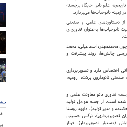
اریخچه علم نانو، جایگاه برجسته
ر زمینه نانوحباب‌ها می‌پردازد.
از دستاوردهای علمی و صنعتی
ت نانوحباب‌ها به‌عنوان فناوری‌ای
ت.
ی چون محمدمهدی اسماعیلی، محمد
ررسی چالش‌ها، روند پیشرفت و
قاتی اختصاص دارد و تصویربرداری
صنعتی نانوداروی برکت، ارومیه،
سعه فناوری نانو معاونت علمی و
 شده است. از جمله عوامل تولید
بیشت
ننده و مدیر تولید)، داوود روستا
خب
ان تصویربرداری)، نرگس حسینی
انی (دستیار تصویربردار)، فرناز
پی