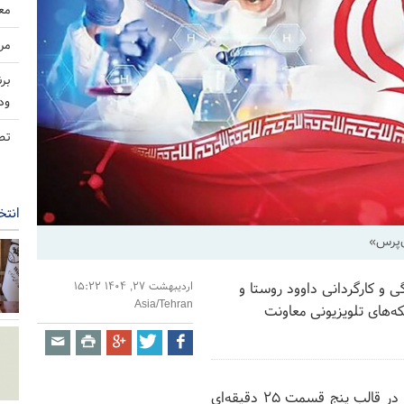
مع
مر
بر
ود
تص
انتخ
ن‌پرس»
ی و کارگردانی داوود روستا و
اردیبهشت ۲۷, ۱۴۰۴ ۱۵:۲۲
Asia/Tehran
‌های تلویزیونی معاونت
به گزارش روابط عمومی معاونت برون‌مرزی، این مستند در قالب پنج قسمت ۲۵ دقیقه‌ای