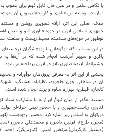
با نگاهی علمی و در عین حال قابل فهم برای عموم، به ت
ایران در توسعه این فناوری و کاربردهای نوین آن به‌ویژه د
هدف اصلی این اثر، ارائه تصویری روشن و مستند 
جمهوری اسلامی ایران در حوزه فناوری نانو و تبیین اهمی
نوظهور در حوزه‌های سلامت، محیط زیست و صنعت اس
در این مستند، گفت‌وگوهایی با پژوهشگران برجسته‌ا
باقری و سپهر آذرشب انجام شده که در آن‌ها به ب
چشم‌انداز آینده فناوری نانو در ایران پرداخته می‌شود.
بخشی از این اثر به معرفی پروژه‌های نوآورانه و تحقی
آن در مناطقی چون جاجرود، نظرآباد، هشتگرد، شهرک 
کاشان، قیطریه تهران، ساوه و پرند انجام شده است.
مستند «گذر از میان نبوغ ایرانی» با مشارکت ستاد تو
فناوری ریاست‌جمهوری و با حضور تیمی حرفه‌ای تولید
می‌توان به اسامی زیر اشاره کرد: محسن رخ‌دوست (تهیه‌ک
(مجری طرح)، فردین ناصری و محمدعلی ناصری (مدیر
(دستیار کارگردان)،مرتضی امینی (تدوین‌گر)، احمد کی