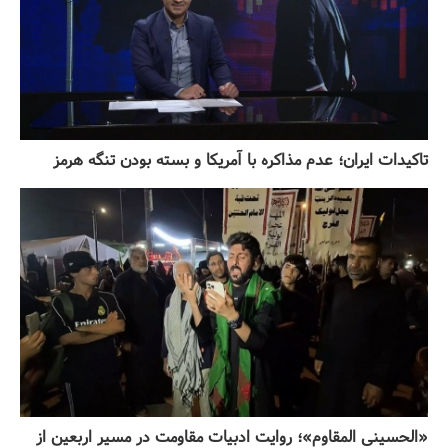
تاکیدات ایران؛ عدم مذاکره با آمریکا و بسته بودن تنگه هرمز
«الحسینی المقاوم»؛ روایت ادبیات مقاومت در مسیر اربعین از