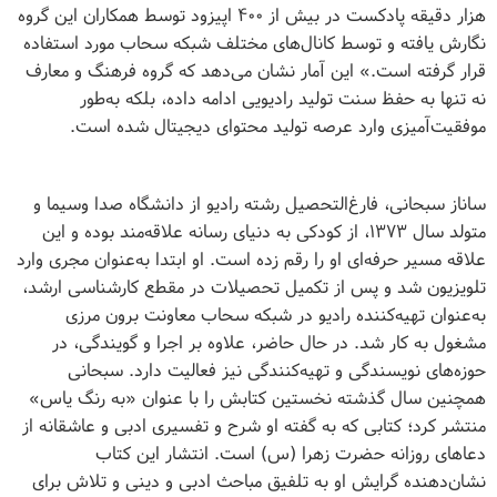
هزار دقیقه پادکست در بیش از ۴۰۰ اپیزود توسط همکاران این گروه
نگارش یافته و توسط کانال‌های مختلف شبکه سحاب مورد استفاده
قرار گرفته است.» این آمار نشان می‌دهد که گروه فرهنگ و معارف
نه تنها به حفظ سنت تولید رادیویی ادامه داده، بلکه به‌طور
موفقیت‌آمیزی وارد عرصه تولید محتوای دیجیتال شده است.
ساناز سبحانی، فارغ‌التحصیل رشته رادیو از دانشگاه صدا وسیما و
متولد سال ۱۳۷۳، از کودکی به دنیای رسانه علاقه‌مند بوده و این
علاقه مسیر حرفه‌ای او را رقم زده است. او ابتدا به‌عنوان مجری وارد
تلویزیون شد و پس از تکمیل تحصیلات در مقطع کارشناسی ارشد،
به‌عنوان تهیه‌کننده رادیو در شبکه سحاب معاونت برون مرزی
مشغول به کار شد. در حال حاضر، علاوه بر اجرا و گویندگی، در
حوزه‌های نویسندگی و تهیه‌کنندگی نیز فعالیت دارد. سبحانی
همچنین سال گذشته نخستین کتابش را با عنوان «به رنگ یاس»
منتشر کرد؛ کتابی که به گفته او شرح و تفسیری ادبی و عاشقانه از
دعاهای روزانه حضرت زهرا (س) است. انتشار این کتاب
نشان‌دهنده گرایش او به تلفیق مباحث ادبی و دینی و تلاش برای