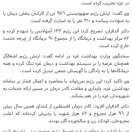
در غزه تخریب کرده است.
وی گفت: ارتش رژیم صهیونیستی ٩٨٦ تن از کارکنان بخش درمان را
به شهادت رسانده و ٣١٠ نفر را به اسارت گرفته است.
دکتر الدقران، تصریح کرد؛ این رژیم ١٣٣ آمبولانس را منهدم کرده و
٨٢ مرکز بهداشت و درمانگاه را از مجموع ٩٠ درمانگاه از چرخه خدمت
خارج کرده است.
سخنگوی وزارت بهداشت غزه در ادامه گفت: ارتش رژیم اشغالگر
همچنان عرصه را بر سیستم بهداشت و درمان غزه تنگ کرده و همه
درمانگاه‌ها را به پادگان یا گورستان جمعی تبدیل کرده است.
وی تاکید کرد؛ این رژیم نمی‌تواند با محاصره و اعمال فشار بر سامانه
بهداشتی غزه، پایداری و مقامت کادر درمان در مسیر ارائه خدمات به
شهروندان غزه را در هم بشکند.
دکتر الدقران افزود: کادر درمان فلسطین از ابتدای همین سال بیش
از ٩٦ هزار مجروح و ٤٢ هزار شهید را پذیرش کرده‌اند که اغلب
مجروحان، کودک، زن و سالخورده گان بودند.
وی با اشاره به محاصره غزه توسط رژیم صهیونیستی تصریح کرد؛