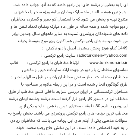
ای را به بعضی از برنامه های این رادیو دادند که به آنها جواب داده شد.
همچنین همه ساله در ماه مبارک رمضان برنامه ویژه سحر با بخشهای
متنوع تهیه و پخش می شود که با استقبال کم نظیر و گسترده مخاطبان
رادیو مواجه شده و همه ساله در طول ماه مبارک رمضان تعداد تلفن ها و
نامه های شنوندگان برونمرزی نسبت به سایر ماههای سال چندین برابر
می شود. برنامه های رادیو ترکمنی هم اکنون روی موج متوسط ردیف
1449 کیلو هرتز پخش میشود. ایمیل رادیو ترکمنی :
radioturkmen@yahoo.com سایت رادیو ترکمنی :
www.turrkmen.irib.ir ارتباط مخاطبان با رادیو ترکمنی : غالب
تماسهای مخاطبان با رادیو در جهت ارائه سئوالات دینی و مذهبی
مخاطبان بوده است. نیاز سنجی مخاطبان رادیو در طول سالهای اخیر از
طرق گوناگون انجام شده است و در این رابطه علاوه بر مصاحبه با
مسافران ترکمنستانی در ایران بررسی شرایط داخلی کشور مخاطب از طرق
مختلف نیز در دستور کار رادیو قرار گرفته است. برنامه چشمه ایمان برنامه
ای روتین با تایم 30 دقیقه ، محتوای دینی مذهبی دارد و یکی از پر
مخاطب ترین برنامه های رادیو ترکمنی برونمرزی می باشد. بخش پاسخ به
سوالات مذهبی یکی از آیتم های این برنامه می باشد که مخاطبان زیادی
را به خود اختصاص داده است . در این بخش حاج رجب محمد اخوند