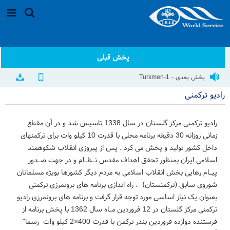
پخش قبلی
بخش بعدی - Turkmen-1
رادیو ترکمنی
رادیو ترکمنی مرکز گلستان در سال 1338 تاسیس شد و در آن مقطع
زمانی روزانه 30 دقیقه برنامه محلی با قدرت 10 کیلو وات برای ترکمنهای
داخل کشور تولید و پخش می کرد . پس از پیروزی انقلاب شکوهمند
اسلامی ایران بمنظور تحقق اهداف مقدس نـظـام و در جهت صـدور
پیـام رهایی بخش انقلاب اسلامی به مردم دیگر کشورها بویژه مسلمانان
شوروی سابق (ترکمنستان) ، راه اندازی برنامه های برونمرزی ترکمنی
بعنوان یک نیاز اساسی مورد توجه قرار گرفت و برنامه های برونمرزی رادیو
ترکمنی مرکز گلستان در 12 فروردین مـاه سال 1362 با پخش برنامه از
فرستنده دوازده فروردین بندر ترکمن با قدرت 400×2 کیلو وات رسما"