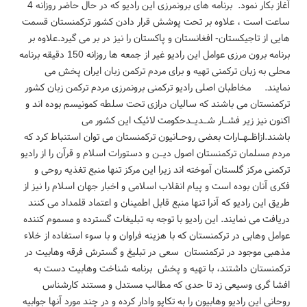
آغاز بکار نمود. برنامه های برونمرزی این رادیو که در حال حاضر روزانه 4
ساعت است ، علاوه بر تحت پوشش قرار دادن کشور ترکمنستان قسمت
هایی از تاجیکستان- افغانستان و پاکستان را نیز در بر می گیرد.علاوه بر
برنامه برون مرزی عوامل این رادیو غیر از جمعه ها روزانه 150 دقیقه برنامه
محلی به زبان ترکمنی تهیه و برای مردم ترکمن زبان ایران پخش می
نمایند. مخاطبان اصلی رادیو ترکمنی برونمرزی مردم ترکمن زبان کشور
ترکمنستان می باشند که سالیان درازی تحت سلطه کمونیسم بوده اند و
اکنون نیز زیر فشـار شـدیـدحکومت لائیک این کشور می
باشند.ازاظـهـارات بعضی روحـانیون ترکمنستان می توان استنباط کرد که
مردم مسلمان ترکمنستان اصول دیـن و دستورات اسلام و قرآن را از رادیو
ترکمنی مرکز گلستان آموخته اند زیرا این مرکز تنها منبع تغذیه روحی و
فکری آنان بوده است و پیام انقلاب اسلامی و اخبار جهان اسلام را نیز از
طریق این رادیو که آنرا تنها منبع قابل اطمینان و اعتماد قلمداد می کنند
دریافت می نمایند. این رادیو با توجه به تبلیغات گسترده و مسموم کننده
عوامل وهابی در ترکمنستان که با هزینه فراوان و با سوء استفاده از خلاء
مذهبی موجود در ترکمنستان سعی در تبلیغ و گسترش فرقه وهابیت در
ترکمنستان داشتند، با تهیه و پخش برنامه شناخت وهابیت دست به
افشا گری وسیعی زد تا حدی که مطالب مستدل و مستند کارشناس
روحانی این رادیو وهابیون را به تکاپو وادار کرده و در چند مورد آنها جوابیه