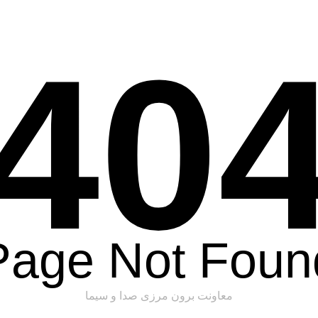
40
Page Not Foun
معاونت برون مرزی صدا و سیما