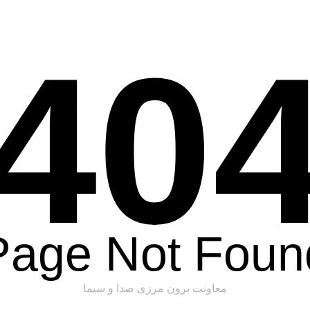
40
Page Not Foun
معاونت برون مرزی صدا و سیما